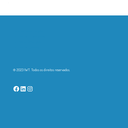
Livro de Reclamações
Política de Privacidade
Termos e Condições
Política de Cookies
© 2023 IWT. Todos os direitos reservados.
Facebook
LinkedIn
Instagram