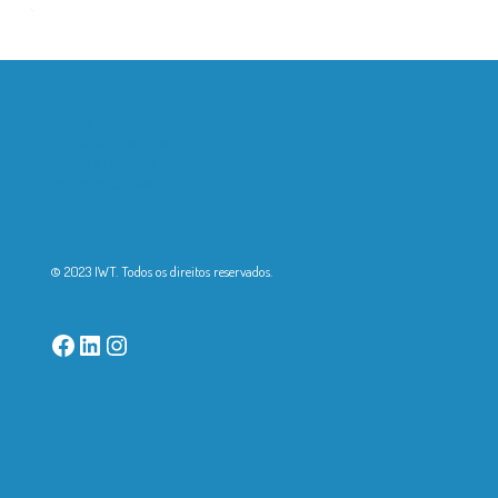
Livro de Reclamações
Política de Privacidade
Termos e Condições
Política de Cookies
© 2023 IWT. Todos os direitos reservados.
Facebook
LinkedIn
Instagram