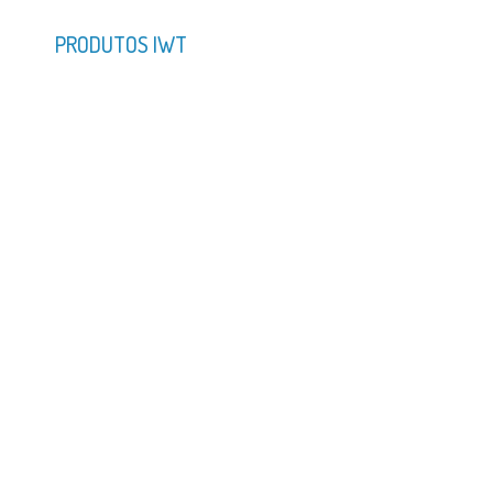
PRODUTOS IWT
Reservatórios de
Dataloggers ZEBEN
Esta
Água GENAP
Trat
Com
Ver
Ver
mais
mais
m