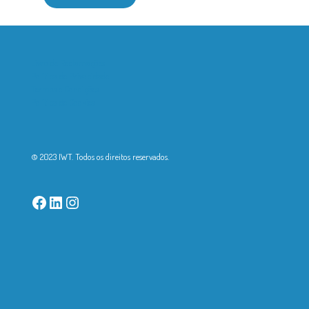
Livro de Reclamações
Política de Privacidade
Termos e Condições
Política de Cookies
© 2023 IWT. Todos os direitos reservados.
Facebook
LinkedIn
Instagram