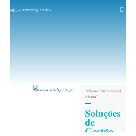
“𝐌𝐢𝐬𝐬𝐚̃𝐨 𝐄𝐦𝐩𝐫𝐞𝐬𝐚𝐫𝐢𝐚𝐥
𝐀𝐥𝐞𝐦𝐚̃”
𝐒𝐨𝐥𝐮𝐜̧𝐨̃𝐞𝐬
𝐝𝐞
𝐆𝐞𝐬𝐭𝐚̃𝐨