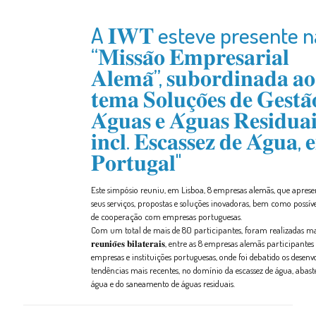
𝐝𝐞
𝐀́𝐠𝐮𝐚𝐬
A 𝐈𝐖𝐓 esteve presente n
“𝐌𝐢𝐬𝐬𝐚̃𝐨 𝐄𝐦𝐩𝐫𝐞𝐬𝐚𝐫𝐢𝐚𝐥
𝐀𝐥𝐞𝐦𝐚̃”, 𝐬𝐮𝐛𝐨𝐫𝐝𝐢𝐧𝐚𝐝𝐚 𝐚𝐨
𝐭𝐞𝐦𝐚 𝐒𝐨𝐥𝐮𝐜̧𝐨̃𝐞𝐬 𝐝𝐞 𝐆𝐞𝐬𝐭𝐚̃
𝐀́𝐠𝐮𝐚𝐬 𝐞 𝐀́𝐠𝐮𝐚𝐬 𝐑𝐞𝐬𝐢𝐝𝐮𝐚𝐢
𝐢𝐧𝐜𝐥. 𝐄𝐬𝐜𝐚𝐬𝐬𝐞𝐳 𝐝𝐞 𝐀́𝐠𝐮𝐚, 
𝐏𝐨𝐫𝐭𝐮𝐠𝐚𝐥"
Este simpósio reuniu, em Lisboa, 8 empresas alemãs, que apres
seus serviços, propostas e soluções inovadoras, bem como possív
de cooperação com empresas portuguesas.
Com um total de mais de 80 participantes, foram realizadas mai
𝐫𝐞𝐮𝐧𝐢𝐨̃𝐞𝐬 𝐛𝐢𝐥𝐚𝐭𝐞𝐫𝐚𝐢𝐬, entre as 8 empresas alemãs participan
empresas e instituições portuguesas, onde foi debatido os desenv
tendências mais recentes, no domínio da escassez de água, abas
água e do saneamento de águas residuais.