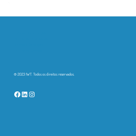
Livro de Reclamações
Política de Privacidade
Termos e Condições
Política de Cookies
© 2023 IWT. Todos os direitos reservados.
Facebook
LinkedIn
Instagram