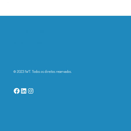
Livro de Reclamações
Política de Privacidade
Termos e Condições
Política de Cookies
© 2023 IWT. Todos os direitos reservados.
Facebook
LinkedIn
Instagram