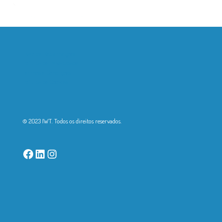
Livro de Reclamações
Política de Privacidade
Termos e Condições
Política de Cookies
© 2023 IWT. Todos os direitos reservados.
Facebook
LinkedIn
Instagram