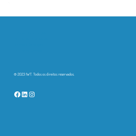
Livro de Reclamações
Política de Privacidade
Termos e Condições
Política de Cookies
© 2023 IWT. Todos os direitos reservados.
Facebook
LinkedIn
Instagram