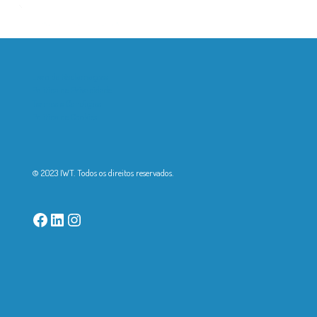
Livro de Reclamações
Política de Privacidade
Termos e Condições
Política de Cookies
© 2023 IWT. Todos os direitos reservados.
Facebook
LinkedIn
Instagram