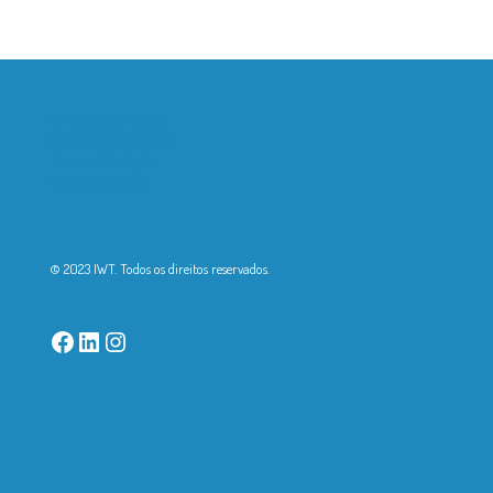
Livro de Reclamações
Política de Privacidade
Termos e Condições
Política de Cookies
© 2023 IWT. Todos os direitos reservados.
Facebook
LinkedIn
Instagram