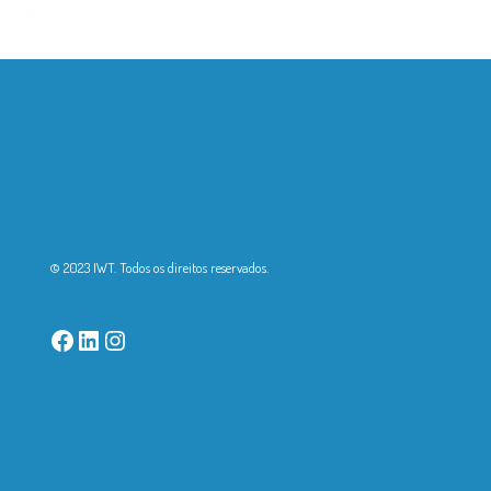
Livro de Reclamações
Política de Privacidade
Termos e Condições
Política de Cookies
© 2023 IWT. Todos os direitos reservados.
Facebook
LinkedIn
Instagram