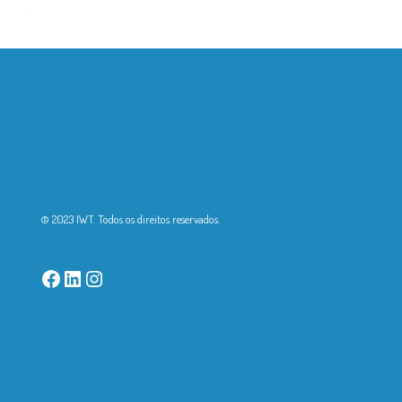
Livro de Reclamações
Política de Privacidade
Termos e Condições
Política de Cookies
© 2023 IWT. Todos os direitos reservados.
Facebook
LinkedIn
Instagram