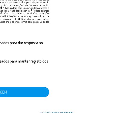
envia os seus dados pessoais, estes serão
dos às comunicações via internet e serão
.
6.
A IWT poderá comunicar os dados pessoais
ento da finalidade descrita.
7.
Poderá exercer
ficação, apagamento, limitação, oposição,
email: info@iwt.pt, sem prejuízo do direito a
e (www.cnpd.pt).
8.
Relembramos que poderá
Saiba mais sobre a forma como os seus dados
izados para dar resposta ao
izados para manter registo dos