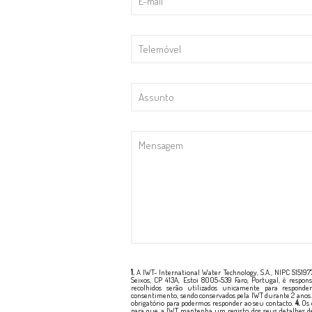
1.
A IWT- International Water Technology, S.A., NIPC 51519
Seixos, CP 413A, Estoi 8005-539 Faro, Portugal, é respo
recolhidos serão utilizados unicamente para respond
consentimento, sendo conservados pela IWT durante 2 anos
obrigatório para podermos responder ao seu contacto.
4.
Os 
para que a IWT mantenha um registo dos seus detalhes de