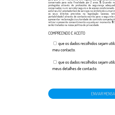
conservado para esta finalidade por 2 anos.
5.
Quando nos 
protegidos através de protocolos de segurança adequa
conservados num servidor seguro e de acesso condicionado
ao(s) seu(s) prestador(es) de serviços no âmbito do cumprim
os seus direitos previstos na legislação (acesso, reti
portabilidade) através de contacto escrito para o seguinte 
apresentar reclamação à autoridade de controlo competent
retirar o presente consentimento a qualquer momento.
9.
serão tratados na nossa política de privacidade.
COMPREENDO E ACEITO
que os dados recolhidos sejam util
meu contacto.
que os dados recolhidos sejam util
meus detalhes de contacto.