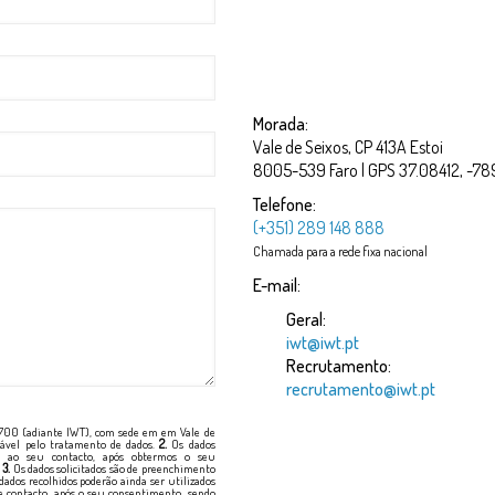
Morada:
Vale de Seixos, CP 413A Estoi
8005-539 Faro | GPS 37.08412, -7
Telefone:
(+351) 289 148 888
Chamada para a rede fixa nacional
E-mail:
Geral:
iwt@iwt.pt
Recrutamento:
recrutamento@iwt.pt
7700 (adiante IWT), com sede em em Vale de
nsável pelo tratamento de dados.
2.
Os dados
er ao seu contacto, após obtermos o seu
.
3.
Os dados solicitados são de preenchimento
dados recolhidos poderão ainda ser utilizados
 contacto, após o seu consentimento, sendo