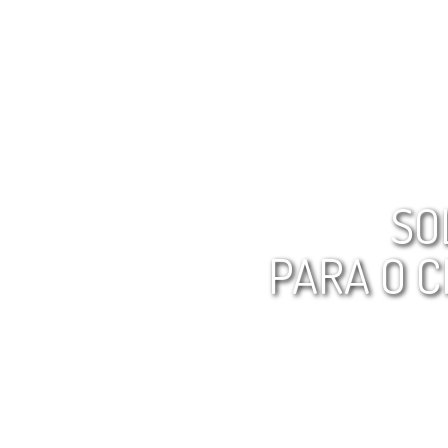
SO
PARA O C